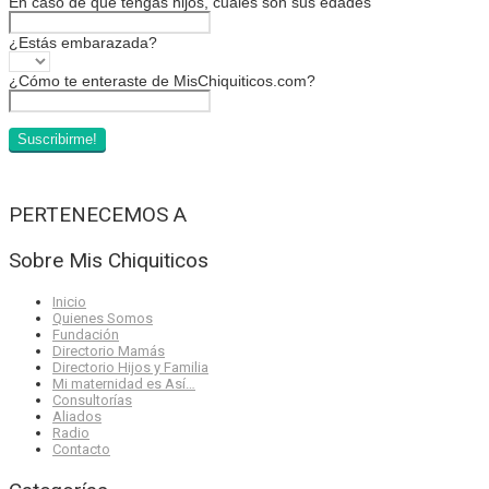
En caso de que tengas hijos, cuáles son sus edades
¿Estás embarazada?
¿Cómo te enteraste de MisChiquiticos.com?
PERTENECEMOS A
Sobre Mis Chiquiticos
Inicio
Quienes Somos
Fundación
Directorio Mamás
Directorio Hijos y Familia
Mi maternidad es Así…
Consultorías
Aliados
Radio
Contacto