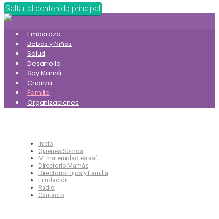
Saltar al contenido principal
Embarazo
Bebés y Niños
Salud
Desarrollo
Soy Mamá
Crianza
Familia
Organizaciones
Inicio
Quienes Somos
Mi maternidad es así
Directorio Mamás
Directorio Hijos y Familia
Fundación
Radio
Contacto