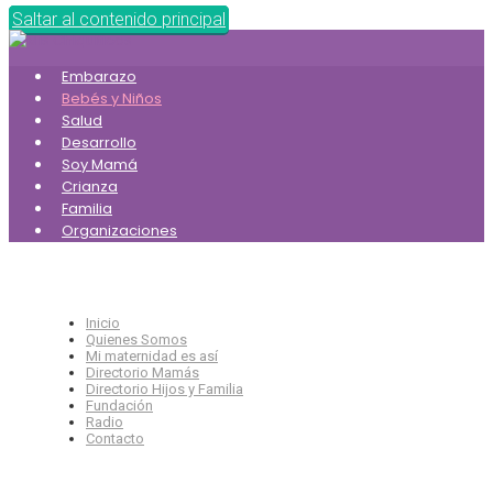
Saltar al contenido principal
Embarazo
Bebés y Niños
Salud
Desarrollo
Soy Mamá
Crianza
Familia
Organizaciones
Inicio
Quienes Somos
Mi maternidad es así
Directorio Mamás
Directorio Hijos y Familia
Fundación
Radio
Contacto