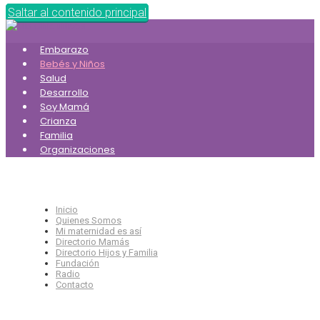
Saltar al contenido principal
Embarazo
Bebés y Niños
Salud
Desarrollo
Soy Mamá
Crianza
Familia
Organizaciones
Inicio
Quienes Somos
Mi maternidad es así
Directorio Mamás
Directorio Hijos y Familia
Fundación
Radio
Contacto