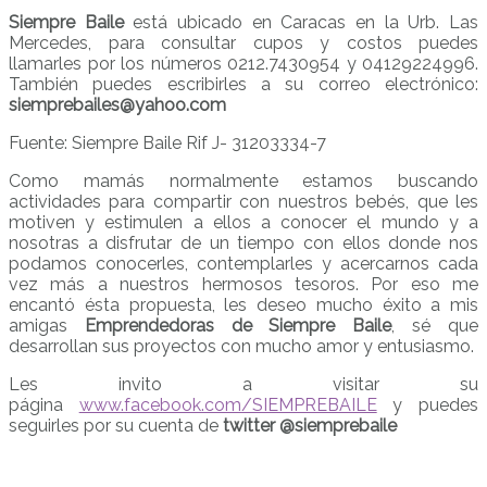
Siempre Baile
está ubicado en Caracas en la Urb. Las
Mercedes, para consultar cupos y costos puedes
llamarles por los números 0212.7430954 y 04129224996.
También puedes escribirles a su correo electrónico:
siemprebailes@yahoo.com
Fuente: Siempre Baile Rif J- 31203334-7
Como mamás normalmente estamos buscando
actividades para compartir con nuestros bebés, que les
motiven y estimulen a ellos a conocer el mundo y a
nosotras a disfrutar de un tiempo con ellos donde nos
podamos conocerles, contemplarles y acercarnos cada
vez más a nuestros hermosos tesoros. Por eso me
encantó ésta propuesta, les deseo mucho éxito a mis
amigas
Emprendedoras de Siempre Baile
, sé que
desarrollan sus proyectos con mucho amor y entusiasmo.
Les invito a visitar su
página
www.facebook.com/SIEMPREBAILE
y puedes
seguirles por su cuenta de
twitter @siemprebaile