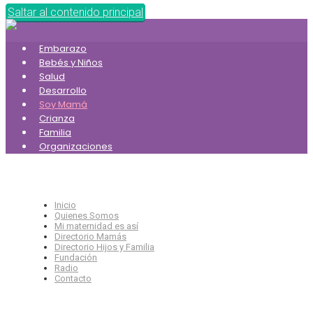
Saltar al contenido principal
Embarazo
Bebés y Niños
Salud
Desarrollo
Soy Mamá
Crianza
Familia
Organizaciones
Inicio
Quienes Somos
Mi maternidad es así
Directorio Mamás
Directorio Hijos y Familia
Fundación
Radio
Contacto