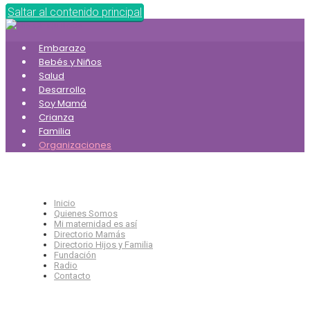
Saltar al contenido principal
Embarazo
Bebés y Niños
Salud
Desarrollo
Soy Mamá
Crianza
Familia
Organizaciones
Inicio
Quienes Somos
Mi maternidad es así
Directorio Mamás
Directorio Hijos y Familia
Fundación
Radio
Contacto