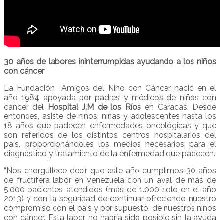
30 años de labores ininterrumpidas ayudando a los niños
con cáncer
La Fundación Amigos del Niño con Cáncer nació en el
año 1984 apoyada por padres y médicos de niños con
cáncer del
Hospital J.M de los Ríos
en Caracas. Desde
entonces, asiste de niños, niñas y adolescentes hasta los
18 años que padecen enfermedades oncológicas y que
son referidos de los distintos centros hospitalarios del
país, proporcionándoles los medios necesarios para el
diagnóstico y tratamiento de la enfermedad que padecen.
“Nos enorgullece decir que este año cumplimos 30 años
de fructífera labor en Venezuela con un aval de más de
5.000 pacientes atendidos (más de 1.000 solo en el año
2013) y con la seguridad de continuar ofreciendo nuestro
compromiso con el país y por supuesto, de nuestros niños
con cáncer. Esta labor no habría sido posible sin la ayuda