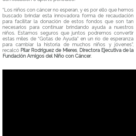
“Los niños con cáncer no esperan, y es por ello que hemos
buscado brindar esta innovadora forma de recaudación
para facilitar la donación de estos fondos que son tan
necesarios para continuar brindando ayuda a nuestros
niños. Estamos seguros que juntos podremos convertir
estas miles de “Gotas de Ayuda” en un río de esperanza
para cambiar la historia de muchos niños y jóvenes”,
recalcó
Pilar Rodríguez de Mieres
,
Directora Ejecutiva de la
Fundación Amigos del Niño con Cáncer
.