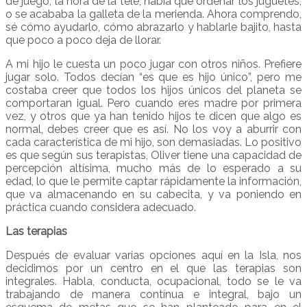
de juego, la hora de la tele, había que ordenar los juguetes,
o se acababa la galleta de la merienda. Ahora comprendo,
sé cómo ayudarlo, cómo abrazarlo y hablarle bajito, hasta
que poco a poco deja de llorar.
A mi hijo le cuesta un poco jugar con otros niños. Prefiere
jugar solo. Todos decían “es que es hijo único”, pero me
costaba creer que todos los hijos únicos del planeta se
comportaran igual. Pero cuando eres madre por primera
vez, y otros que ya han tenido hijos te dicen que algo es
normal, debes creer que es así. No los voy a aburrir con
cada característica de mi hijo, son demasiadas. Lo positivo
es que según sus terapistas, Oliver tiene una capacidad de
percepción altísima, mucho más de lo esperado a su
edad, lo que le permite captar rápidamente la información,
que va almacenando en su cabecita, y va poniendo en
práctica cuando considera adecuado.
Las terapias
Después de evaluar varias opciones aquí en la Isla, nos
decidimos por un centro en el que las terapias son
integrales. Habla, conducta, ocupacional, todo se le va
trabajando de manera contínua e integral, bajo un