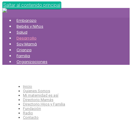
Saltar al contenido principal
Embarazo
Bebés y Niños
Salud
Desarrollo
Soy Mamá
Crianza
Familia
Organizaciones
Inicio
Quienes Somos
Mi maternidad es así
Directorio Mamás
Directorio Hijos y Familia
Fundación
Radio
Contacto