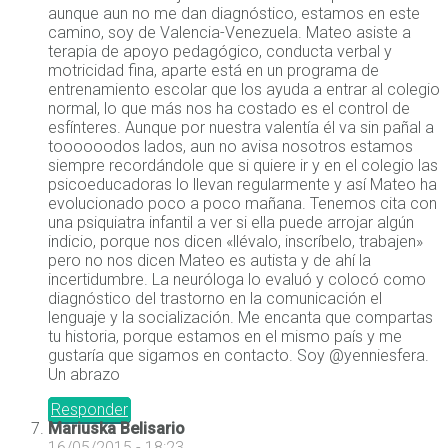
aunque aun no me dan diagnóstico, estamos en este
camino, soy de Valencia-Venezuela. Mateo asiste a
terapia de apoyo pedagógico, conducta verbal y
motricidad fina, aparte está en un programa de
entrenamiento escolar que los ayuda a entrar al colegio
normal, lo que más nos ha costado es el control de
esfínteres. Aunque por nuestra valentía él va sin pañal a
toooooodos lados, aun no avisa nosotros estamos
siempre recordándole que si quiere ir y en el colegio las
psicoeducadoras lo llevan regularmente y así Mateo ha
evolucionado poco a poco mañana. Tenemos cita con
una psiquiatra infantil a ver si ella puede arrojar algún
indicio, porque nos dicen «llévalo, inscríbelo, trabajen»
pero no nos dicen Mateo es autista y de ahí la
incertidumbre. La neuróloga lo evaluó y colocó como
diagnóstico del trastorno en la comunicación el
lenguaje y la socialización. Me encanta que compartas
tu historia, porque estamos en el mismo país y me
gustaría que sigamos en contacto. Soy @yenniesfera.
Un abrazo
Responder
Mariuska Belisario
16/05/2015 - 18:23