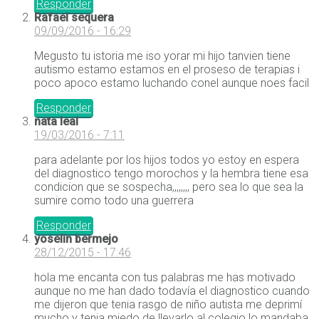
Responder
Rafael sequera
09/09/2016 - 16:29
Megusto tu istoria me iso yorar mi hijo tanvien tiene
autismo estamo estamos en el proseso de terapias i
poco apoco estamo luchando conel aunque noes facil
Responder
nata leal
19/03/2016 - 7:11
para adelante por los hijos todos yo estoy en espera
del diagnostico tengo morochos y la hembra tiene esa
condicion que se sospecha,,,,,,,, pero sea lo que sea la
sumire como todo una guerrera
Responder
yoselin bermejo
28/12/2015 - 17:46
hola me encanta con tus palabras me has motivado
aunque no me han dado todavía el diagnostico cuando
me dijeron que tenia rasgo de niño autista me deprimí
mucho y tenia miedo de llevarlo al colegio lo mandaba