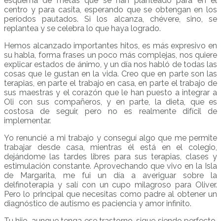
esquema de metas que se han planteado para en el
centro y para casita, esperando que se obtengan en los
períodos pautados. Si los alcanza, chévere, sino, se
replantea y se celebra lo que haya logrado.
Hemos alcanzado importantes hitos, es más expresivo en
su habla, forma frases un poco más complejas, nos quiere
explicar estados de ánimo, y un día nos habló de todas las
cosas que le gustan en la vida. Creo que en parte son las
terapias, en parte el trabajo en casa, en parte el trabajo de
sus maestras y el corazón que le han puesto a integrar a
Oli con sus compañeros, y en parte, la dieta, que es
costosa de seguir, pero no es realmente difícil de
implementar.
Yo renuncié a mi trabajo y conseguí algo que me permite
trabajar desde casa, mientras él está en el colegio,
dejándome las tardes libres para sus terapias, clases y
estimulación constante. Aprovechando que vivo en la Isla
de Margarita, me fui un día a averiguar sobre la
delfinoterapia y salí con un cupo milagroso para Oliver.
Pero lo principal que necesitas como padre al obtener un
diagnóstico de autismo es paciencia y amor infinito.
Tu hijo, aunque tenga ese trastorno, sigue siendo perfecto.