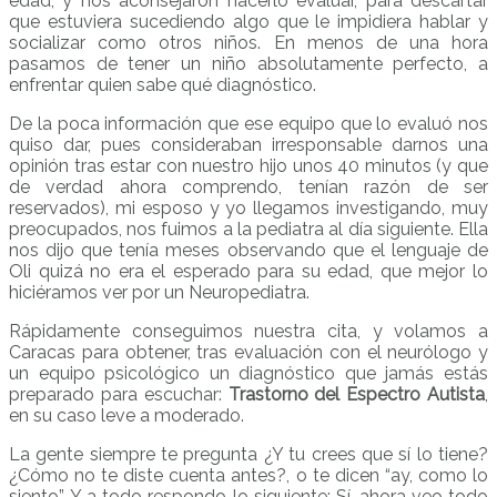
edad, y nos aconsejaron hacerlo evaluar, para descartar
que estuviera sucediendo algo que le impidiera hablar y
socializar como otros niños. En menos de una hora
pasamos de tener un niño absolutamente perfecto, a
enfrentar quien sabe qué diagnóstico.
De la poca información que ese equipo que lo evaluó nos
quiso dar, pues consideraban irresponsable darnos una
opinión tras estar con nuestro hijo unos 40 minutos (y que
de verdad ahora comprendo, tenían razón de ser
reservados), mi esposo y yo llegamos investigando, muy
preocupados, nos fuimos a la pediatra al día siguiente. Ella
nos dijo que tenía meses observando que el lenguaje de
Oli quizá no era el esperado para su edad, que mejor lo
hiciéramos ver por un Neuropediatra.
Rápidamente conseguimos nuestra cita, y volamos a
Caracas para obtener, tras evaluación con el neurólogo y
un equipo psicológico un diagnóstico que jamás estás
preparado para escuchar:
Trastorno del Espectro Autista
,
en su caso leve a moderado.
La gente siempre te pregunta ¿Y tu crees que sí lo tiene?
¿Cómo no te diste cuenta antes?, o te dicen “ay, como lo
siento”. Y a todo respondo lo siguiente: Sí, ahora veo todo