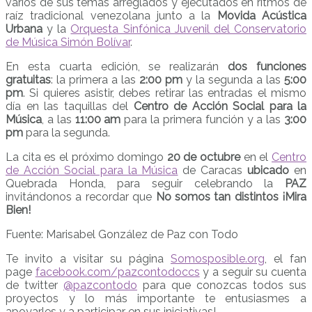
varios de sus temas arreglados y ejecutados en ritmos de
raíz tradicional venezolana junto a la
Movida Acústica
Urbana
y la
Orquesta Sinfónica Juvenil del Conservatorio
de Música Simón Bolívar
.
En esta cuarta edición, se realizarán
dos funciones
gratuitas
: la primera a las
2:00 pm
y la segunda a las
5:00
pm
. Si quieres asistir, debes retirar las entradas el mismo
día en las taquillas del
Centro de Acción Social para la
Música
, a las
11:00 am
para la primera función y a las
3:00
pm
para la segunda.
La cita es el próximo domingo
20 de octubre
en el
Centro
de Acción Social para la Música
de Caracas
ubicado
en
Quebrada Honda, para seguir celebrando la
PAZ
invitándonos a recordar que
No somos tan distintos ¡Mira
Bien!
Fuente: Marisabel González de Paz con Todo
Te invito a visitar su página
Somosposible.org
, el fan
page
facebook.com/pazcontodoccs
y a seguir su cuenta
de twitter
@pazcontodo
para que conozcas todos sus
proyectos y lo más importante te entusiasmes a
apoyarles y a participar en sus iniciativas!