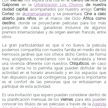
Los
viernes
nos espera una cita en el
Centro de Arte Los
Galpones
en la
Urbanización Los Chorros
de nuestra
ciudad capital
, acompañados por nuestro amigo
Camilo
Cortez
de
@cinemagarege
y se presentará:
Cine a cielo
abierto para niños
, en el marco del Ciclo
África como
destino
, donde se proyectarán películas para los más
pequeños de casa, ganadoras inclusive de algunos
premios internacionales y de origen alemán, francés, entre
otros.
La gran particularidad es que si no llueve, la película
podemos compartirla con nuestra familia en medio de los
hermosos jardines que nos ofrece dicho Centro de forma
muy acogedora, conectarnos con la naturaleza y tener
una vivencia diferente con nuestros
Chiquiticos
, en caso
que el clima no lo permita, igual pueden disfrutar de la
actividad en el horario anunciado y en los espacios que
han dispuesto para tal contingencia, porque lo importante
es el confort de las personas que se entusiasman a
participar de esta actividad.
Es una invitación que espero puedan considerar dentro de
su planificación mensual de los
viernes
, para ello pueden
conocer los títulos de las películas a través de la
Agenda