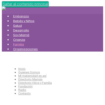
Saltar al contenido principal
Embarazo
Bebés y Niños
Salud
Desarrollo
Soy Mamá
Crianza
Familia
Organizaciones
Inicio
Quienes Somos
Mi maternidad es así
Directorio Mamás
Directorio Hijos y Familia
Fundación
Radio
Contacto