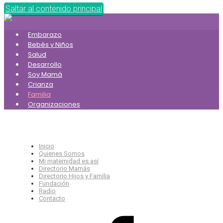
Saltar al contenido principal
Embarazo
Bebés y Niños
Salud
Desarrollo
Soy Mamá
Crianza
Familia
Organizaciones
Inicio
Quienes Somos
Mi maternidad es así
Directorio Mamás
Directorio Hijos y Familia
Fundación
Radio
Contacto