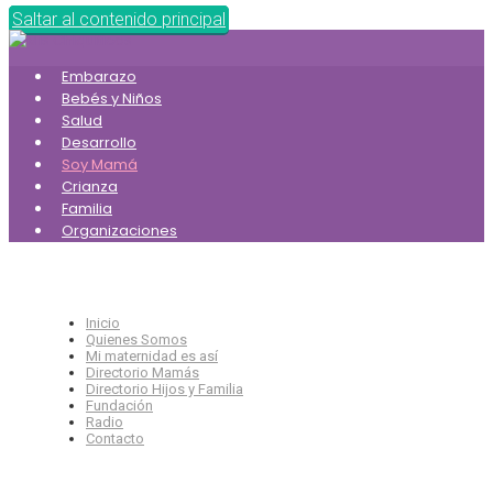
Saltar al contenido principal
Embarazo
Bebés y Niños
Salud
Desarrollo
Soy Mamá
Crianza
Familia
Organizaciones
Inicio
Quienes Somos
Mi maternidad es así
Directorio Mamás
Directorio Hijos y Familia
Fundación
Radio
Contacto