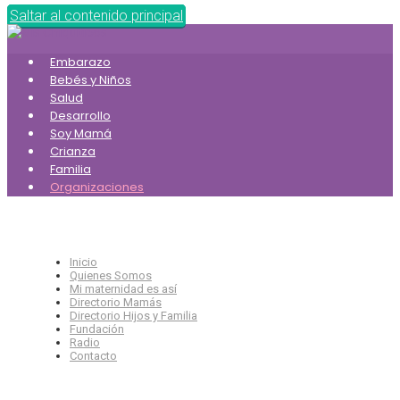
Saltar al contenido principal
Embarazo
Bebés y Niños
Salud
Desarrollo
Soy Mamá
Crianza
Familia
Organizaciones
Inicio
Quienes Somos
Mi maternidad es así
Directorio Mamás
Directorio Hijos y Familia
Fundación
Radio
Contacto