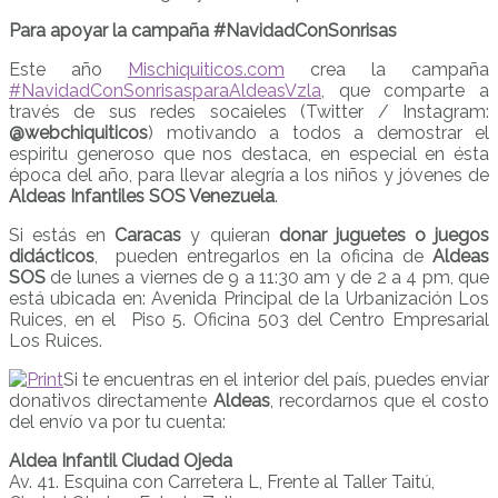
Para apoyar la campaña #NavidadConSonrisas
Este año
Mischiquiticos.com
crea la campaña
#NavidadConSonrisasparaAldeasVzla
, que comparte a
través de sus redes socaieles (Twitter / Instagram:
@webchiquiticos
) motivando a todos a demostrar el
espiritu generoso que nos destaca, en especial en ésta
época del año, para llevar alegría a los niños y jóvenes de
Aldeas Infantiles SOS Venezuela
.
Si estás en
Caracas
y quieran
donar juguetes o juegos
didácticos
, pueden entregarlos en la oficina de
Aldeas
SOS
de lunes a viernes de 9 a 11:30 am y de 2 a 4 pm, que
está ubicada en: Avenida Principal de la Urbanización Los
Ruices, en el Piso 5. Oficina 503 del Centro Empresarial
Los Ruices.
Si te encuentras en el interior del país, puedes enviar
donativos directamente
Aldeas
, recordarnos que el costo
del envío va por tu cuenta:
Aldea Infantil Ciudad Ojeda
Av. 41. Esquina con Carretera L, Frente al Taller Taitú,