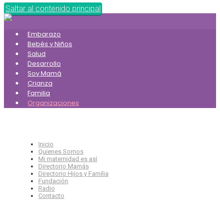
Saltar al contenido principal
Embarazo
Bebés y Niños
Salud
Desarrollo
Soy Mamá
Crianza
Familia
Organizaciones
Inicio
Quienes Somos
Mi maternidad es así
Directorio Mamás
Directorio Hijos y Familia
Fundación
Radio
Contacto