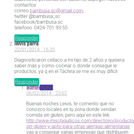
contactos
correo
bambusa.sc@gmail.com
,
twitter @bambusa_sc
facebook/bambusa.sc
telefono: 0424-701.93.55
Responder
leivis parra
22/01/2014 - 16:35
Diagnosticaron celíaco a mi hijo de 2 años y quisiera
saber más y como cocinar o donde conseguir le
productos, ya q en el Táchira se me es muy difícil
Responder
admin
Autor
06/02/2014 - 23:02
Buenas noches Leivis, te comento que no
conozco locales en tu zona donde vendan
comida sin gluten, pero aquí en este link:
http://www.mischiquiticos.com/directorio/producto
sin-gluten-y-apto-para-otras-alergias-alimentarias
vas a conseguir varias empresas que distribuyen