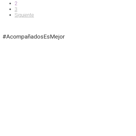
2
3
Siguiente
#AcompañadosEsMejor