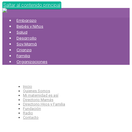
Saltar al contenido principal
Embarazo
Bebés y Niños
Salud
Desarrollo
Soy Mamá
Crianza
Familia
Organizaciones
Inicio
Quienes Somos
Mi maternidad es así
Directorio Mamás
Directorio Hijos y Familia
Fundación
Radio
Contacto