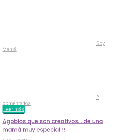
Soy
Mamá
2
comentarios
Leer más
Agobios que son creativos… de una
mamá muy especial!!!