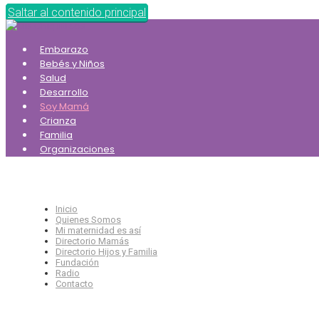
Saltar al contenido principal
Embarazo
Bebés y Niños
Salud
Desarrollo
Soy Mamá
Crianza
Familia
Organizaciones
Inicio
Quienes Somos
Mi maternidad es así
Directorio Mamás
Directorio Hijos y Familia
Fundación
Radio
Contacto