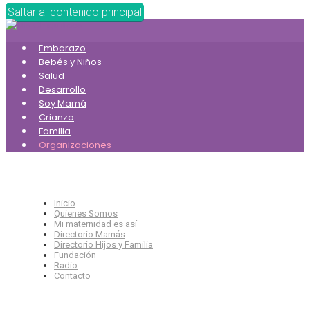
Saltar al contenido principal
Embarazo
Bebés y Niños
Salud
Desarrollo
Soy Mamá
Crianza
Familia
Organizaciones
Inicio
Quienes Somos
Mi maternidad es así
Directorio Mamás
Directorio Hijos y Familia
Fundación
Radio
Contacto