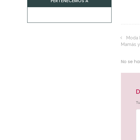
PERTENECEMOS A
Moda H
Mamás y 
No se h
D
Tu