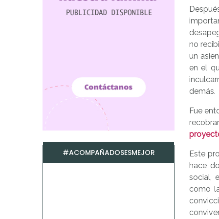
Después
importan
desapeg
no recib
un asien
en el qu
inculcar
demás.
Fue ent
recobra
proyect
#ACOMPAÑADOSESMEJOR
Este pr
hace d
social, 
como la
convicc
conviven