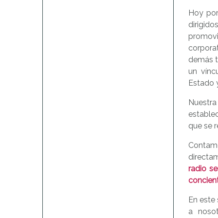
Hoy por
dirigido
promovi
corpora
demás t
un víncu
Estado y
Nuestra 
estable
que se r
Contam
directam
radio s
concien
En este 
a noso