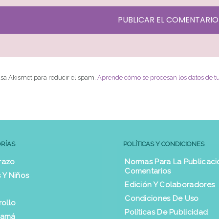
 usa Akismet para reducir el spam.
Aprende cómo se procesan los datos de t
RÍAS
POLÍTICAS Y CONDICIONES
razo
Normas Para La Publicaci
Comentarios
 Y Niños
Edición Y Colaboradores
Condiciones De Uso
rollo
Políticas De Publicidad
Mamá