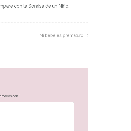
are con la Sonrisa de un Niño,
Mi bebé es prematuro
marcados con
*