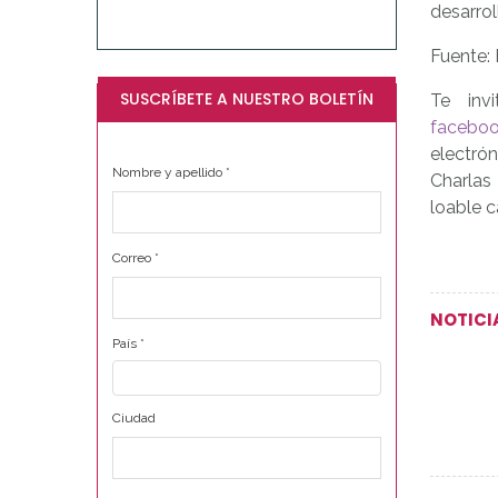
desarrol
Fuente: 
SUSCRÍBETE A NUESTRO BOLETÍN
Te inv
faceboo
electró
Nombre y apellido
*
Charlas
loable c
Correo
*
NOTICI
País
*
Ciudad