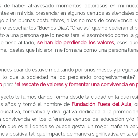
 de haber atravesado momentos dolorosos en mi núcleo 
tes en mi vida, presenciar en algunos centros asistenciales
o a las buenas costumbres, a las normas de convivencia, vi
ir o escuchar los “Buenos Días”, “Gracias”, que no cedieran e
to a una persona que lo necesitara, vi asombrado como la ge
e tiene al lado,
se han ido perdiendo los valores
, esos que
me, ideales que hicieron me formara como una persona llena 
onces cuando estuve meditando por unos meses y pregunt
r lo que la sociedad ha ido perdiendo progresivamente? 
o
para
“el rescate de valores y fomentar una convivencia en p
oyecto le fuimos dando forma desde la ciudad en la que re
os años y tomó el nombre de
Fundación Fuera del Aula
, 
educativa, formativa y divulgativa dedicada a la promoción 
 convivencia en los diferentes centros de educación y/o fo
ión que es allí donde se puede gestar un mejor mañana para
cia positiva tal, que impacte de manera significativa en la ca