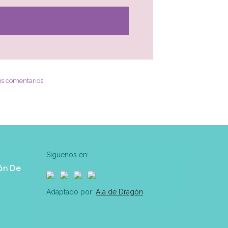
us comentarios
.
Síguenos en:
ón De
Adaptado por:
Ala de Dragón