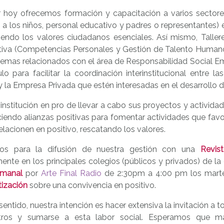
 hoy ofrecemos formación y capacitación a varios sectores
s a los niños, personal educativo y padres o representantes) 
endo los valores ciudadanos esenciales. Así mismo, Tallere
tiva (Competencias Personales y Gestión de Talento Humano)
emas relacionados con el área de Responsabilidad Social Emp
lo para facilitar la coordinación interinstitucional entre la
 la Empresa Privada que estén interesadas en el desarrollo d
institución en pro de llevar a cabo sus proyectos y activid
ciendo alianzas positivas para fomentar actividades que fa
elacionen en positivo, rescatando los valores.
os para la difusión de nuestra gestión con una
Revist
ente en los principales colegios (públicos y privados) de l
emanal
por
Arte Final Radio
de 2:30pm a 4:00 pm los mart
tización
sobre una convivencia en positivo.
sentido, nuestra intención es hacer extensiva la invitación a 
tros y sumarse a esta labor social. Esperamos que m