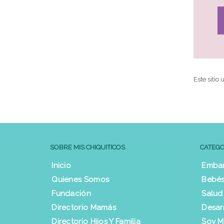
Este sitio
SOBRE MIS CHIQUITICOS
CATEGO
Inicio
Emba
Quienes Somos
Bebés
Fundación
Salud
Directorio Mamás
Desar
Directorio Hijos Y Familia
Soy 