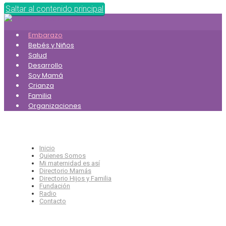
Saltar al contenido principal
Embarazo
Bebés y Niños
Salud
Desarrollo
Soy Mamá
Crianza
Familia
Organizaciones
Inicio
Quienes Somos
Mi maternidad es así
Directorio Mamás
Directorio Hijos y Familia
Fundación
Radio
Contacto