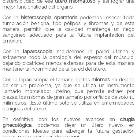
distensibilidad de ese
útero miomatoso
y así lograr una
mejor funcionalidad del órgano.
Con la
histeroscopia operatoria
podemos resecar toda
tumoración benigna, tipo pólipos y fibromas y de esta
manera, permitir que la cavidad mantenga un riego
sanguíneo adecuado para la futura implantación del
embrión.
Con la
laparoscopia
, moldeamos la pared uterina y
extraemos todo la patología del espesor del músculo,
dejando cicatrices menos extensas para de esta manera
mantener la indemnidad de la pared del útero.
Con la laparoscopia el tamaño de los
miomas
ha dejado
de ser un problema, ya que se utiliza un instrumento
llamado morcelador uterino, que permite extraer por
piezas, los miomas de gran tamaño por orificios de solo 10
milímetros. (Este último solo se utiliza en enfermedades
benignas del útero).
En definitiva con los nuevos avances en
cirugía
ginecológica
, podemos dejar un útero nuevo, en
condiciones ideales para albergar la futura gestación
pocos meses después de la cirugía.