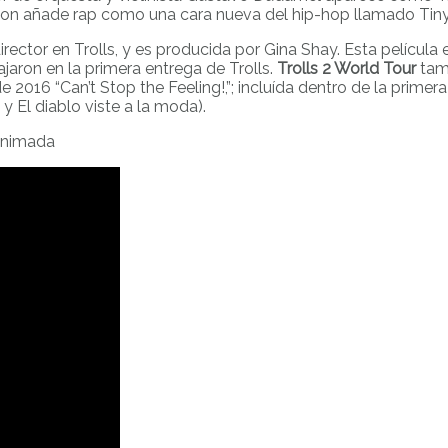
mpson añade rap como una cara nueva del hip-hop llamado Ti
rector en Trolls, y es producida por Gina Shay. Esta película 
jaron en la primera entrega de Trolls.
Trolls 2 World Tour
tamb
016 “Can’t Stop the Feeling!,”; incluída dentro de la primera
El diablo viste a la moda).
 animada