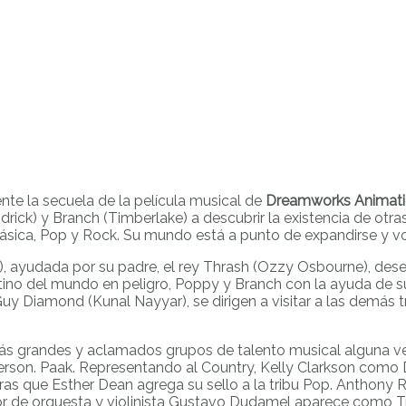
te la secuela de la película musical de
Dreamworks Animat
ick) y Branch (Timberlake) a descubrir la existencia de otras 
Clásica, Pop y Rock. Su mundo está a punto de expandirse y 
), ayudada por su padre, el rey Thrash (Ozzy Osbourne), dese
tino del mundo en peligro, Poppy y Branch con la ayuda de s
uy Diamond (Kunal Nayyar), se dirigen a visitar a las demás tri
 más grandes y aclamados grupos de talento musical alguna v
 Anderson. Paak. Representando al Country, Kelly Clarkson c
tras que Esther Dean agrega su sello a la tribu Pop. Anthony 
or de orquesta y violinista Gustavo Dudamel aparece como T