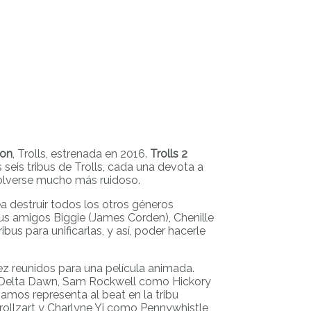
ion
, Trolls, estrenada en 2016.
Trolls 2
seis tribus de Trolls, cada una devota a
volverse mucho más ruidoso.
a destruir todos los otros géneros
us amigos Biggie (James Corden), Chenille
bus para unificarlas, y así, poder hacerle
ez reunidos para una película animada.
omo Delta Dawn, Sam Rockwell como Hickory
Ramos representa al beat en la tribu
rollzart y Charlyne Yi como Pennywhistle