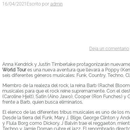
16/04/2021
Escrito por
admin
Deja un comentario
Anna Kendrick y Justin Timberlake protagonizarán nuevamen
World Tour
es una nueva aventura que llevará a Poppy (Kendr
seis diferentes géneros musicales: Funk, Country, Techno, 
Miembro de la realeza del rock, la reina Barb (Rachel Bloom
musicales para que el rock reine supremamente. Con el des
(Caroline Hjelt), Satin (Aino Jawo), Cooper (Ron Funches) y G
frente a Barb, quien busca eliminarlos.
El elenco de las diferentes tribus musicales es uno de los
Desde la tierra del Funk, Mary J. Blige, George Clinton y
y Flula Borg como Dickory. J Balvin trae el reggaetón, mien
Techno y Jamie Dornan cubre el jazz. El renombrado direct