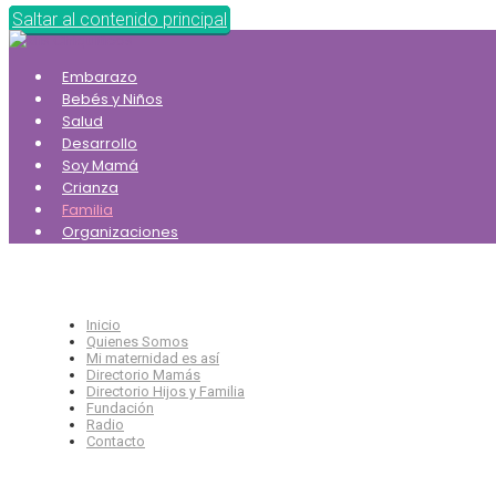
Saltar al contenido principal
Embarazo
Bebés y Niños
Salud
Desarrollo
Soy Mamá
Crianza
Familia
Organizaciones
Inicio
Quienes Somos
Mi maternidad es así
Directorio Mamás
Directorio Hijos y Familia
Fundación
Radio
Contacto