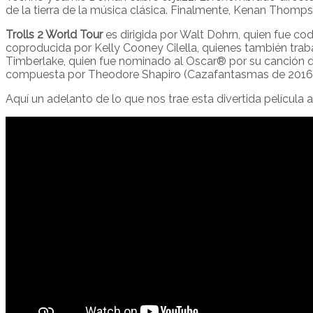
de la tierra de la música clásica. Finalmente, Kenan Tho
Trolls 2 World Tour
es dirigida por Walt Dohrn, quien fue codi
coproducida por Kelly Cooney Cilella, quienes también traba
Timberlake, quien fue nominado al Oscar® por su canción de 2
compuesta por Theodore Shapiro (Cazafantasmas de 2016 y 
Aquí un adelanto de lo que nos trae esta divertida película